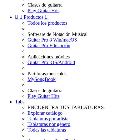
Clases de guitarra
Play Guitar Hits


Productos

Todos los productos
Software de Notación Musical
Guitar Pro 8 Win/macOS
Guitar Pro Educación
Aplicaciones móviles
Guitar Pro iOS/Android
Partituras musicales
MySongBook
Clases de guitarra
Play Guitar Hits
Tabs
ENCUENTRA TUS TABLATURAS
Explorar catálogo
Tablaturas por artista
Tablaturas por género
Todas las tablaturas