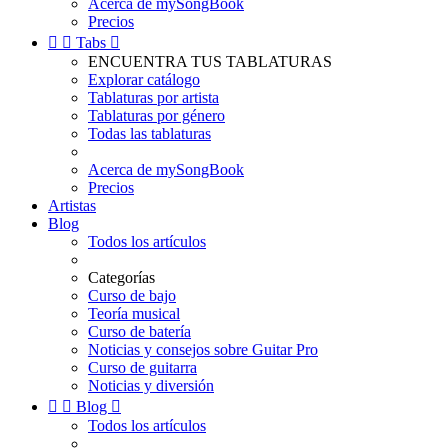
Acerca de mySongBook
Precios


Tabs

ENCUENTRA TUS TABLATURAS
Explorar catálogo
Tablaturas por artista
Tablaturas por género
Todas las tablaturas
Acerca de mySongBook
Precios
Artistas
Blog
Todos los artículos
Categorías
Curso de bajo
Teoría musical
Curso de batería
Noticias y consejos sobre Guitar Pro
Curso de guitarra
Noticias y diversión


Blog

Todos los artículos