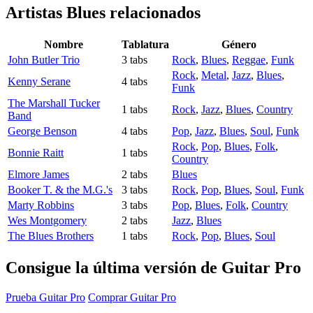
Artistas Blues
relacionados
Nombre
Tablatura
Género
John Butler Trio
3 tabs
Rock
,
Blues
,
Reggae
,
Funk
Rock
,
Metal
,
Jazz
,
Blues
,
Kenny Serane
4 tabs
Funk
The Marshall Tucker
1 tabs
Rock
,
Jazz
,
Blues
,
Country
Band
George Benson
4 tabs
Pop
,
Jazz
,
Blues
,
Soul
,
Funk
Rock
,
Pop
,
Blues
,
Folk
,
Bonnie Raitt
1 tabs
Country
Elmore James
2 tabs
Blues
Booker T. & the M.G.'s
3 tabs
Rock
,
Pop
,
Blues
,
Soul
,
Funk
Marty Robbins
3 tabs
Pop
,
Blues
,
Folk
,
Country
Wes Montgomery
2 tabs
Jazz
,
Blues
The Blues Brothers
1 tabs
Rock
,
Pop
,
Blues
,
Soul
Consigue la última versión de Guitar Pro
Prueba Guitar Pro
Comprar Guitar Pro