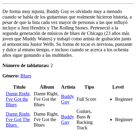
De forma muy injusta, Buddy Guy es olvidado muy a menudo
cuando se habla de los guitarristas que realmente hicieron historia, a
pesar de que la lista cada vez mayor de personas a las que influyó
incluye a Jimi Hendrix y The Rolling Stones. Perteneció a la
segunda generación de músicos de blues de Chicago (23 años más
joven que Muddy Waters) y trabajó como artista de grabación junto
al armonicista Junior Wells. Su forma de tocar es nerviosa, punzante
y dulce al mismo tiempo, e incluso cuando se acerca a los ochenta
años sigue gustando a las multitudes.
Número de tablaturas:
2
Género:
Blues
Título
Álbum
Artista
Tipo
Level
Damn Right,
Damn Right,
Buddy
I've Got the
I've Got the
Full Score
Beginner
Guy
Blues
Blues
Guitars,
Damn Right,
Damn Right,
Buddy
Bass &
I've Got The
I've Got the
Beginner
Guy
Backing
Blues
Blues
Track