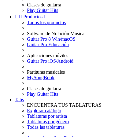
Clases de guitarra
Play Guitar Hits


Productos

Todos los productos
Software de Notación Musical
Guitar Pro 8 Win/macOS
Guitar Pro Educación
Aplicaciones móviles
Guitar Pro iOS/Android
Partituras musicales
MySongBook
Clases de guitarra
Play Guitar Hits
Tabs
ENCUENTRA TUS TABLATURAS
Explorar catálogo
Tablaturas por artista
Tablaturas por género
Todas las tablaturas