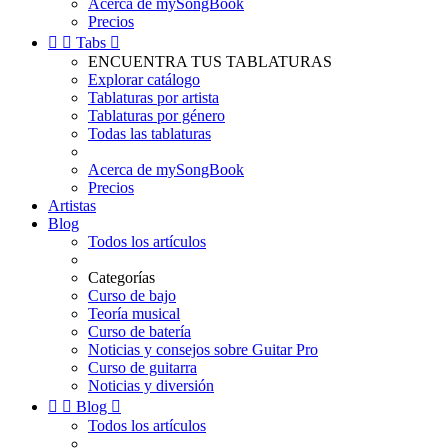
Acerca de mySongBook
Precios


Tabs

ENCUENTRA TUS TABLATURAS
Explorar catálogo
Tablaturas por artista
Tablaturas por género
Todas las tablaturas
Acerca de mySongBook
Precios
Artistas
Blog
Todos los artículos
Categorías
Curso de bajo
Teoría musical
Curso de batería
Noticias y consejos sobre Guitar Pro
Curso de guitarra
Noticias y diversión


Blog

Todos los artículos