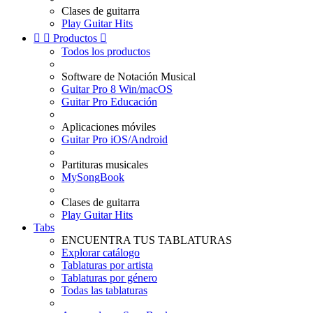
Clases de guitarra
Play Guitar Hits


Productos

Todos los productos
Software de Notación Musical
Guitar Pro 8 Win/macOS
Guitar Pro Educación
Aplicaciones móviles
Guitar Pro iOS/Android
Partituras musicales
MySongBook
Clases de guitarra
Play Guitar Hits
Tabs
ENCUENTRA TUS TABLATURAS
Explorar catálogo
Tablaturas por artista
Tablaturas por género
Todas las tablaturas