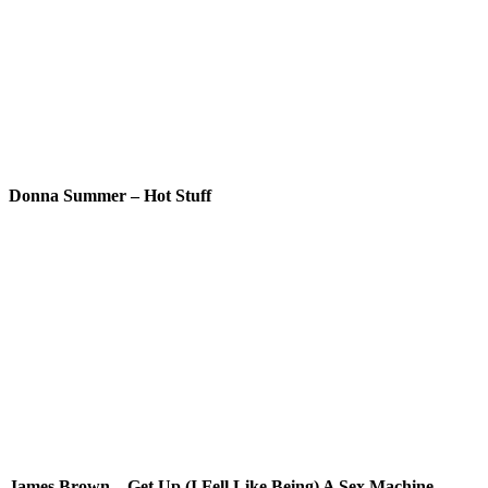
Donna Summer – Hot Stuff
James Brown – Get Up (I Fell Like Being) A Sex Machine