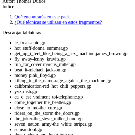
Autor: Thomas Duflos
Índice
Qué encontrarás en este pack
¿Qué técnicas se utilizan en estos fragmentos?
Descargar tablaturas
le_freak-chic.gp
hot_stuff-donna_summer.gp
get_up_i_feel_like_being_a_sex_machine-james_brown.gp
fly_away-lenny_kravitz.gp
run_for_cover-marcus_miller.gp
beat_it-michael_jackson.gp
money-pink_floyd.gp
killing_in_the_name-rage_against_the_machine.gp
californication-red_hot_chili_peppers.gp
yyz-rush.gp
ca_c_est_vraiment_toi-telephone.gp
come_together-the_beatles.gp
close_to_me-the_cure.gp
riders_on_the_storm-the_doors.gp
the_joker-the_steve_miller_band.gp
seven_nation_army-the_white_stripes.gp
schism-tool.gp
don_t_chain_my_heart-toto.gp