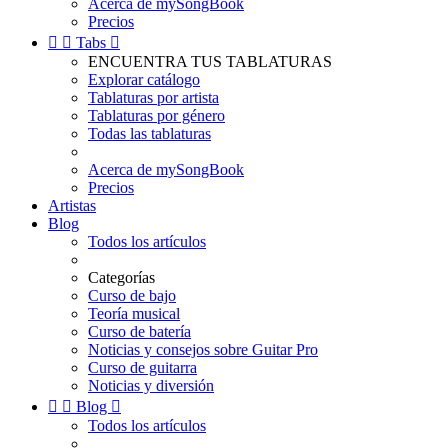
Acerca de mySongBook
Precios


Tabs

ENCUENTRA TUS TABLATURAS
Explorar catálogo
Tablaturas por artista
Tablaturas por género
Todas las tablaturas
Acerca de mySongBook
Precios
Artistas
Blog
Todos los artículos
Categorías
Curso de bajo
Teoría musical
Curso de batería
Noticias y consejos sobre Guitar Pro
Curso de guitarra
Noticias y diversión


Blog

Todos los artículos