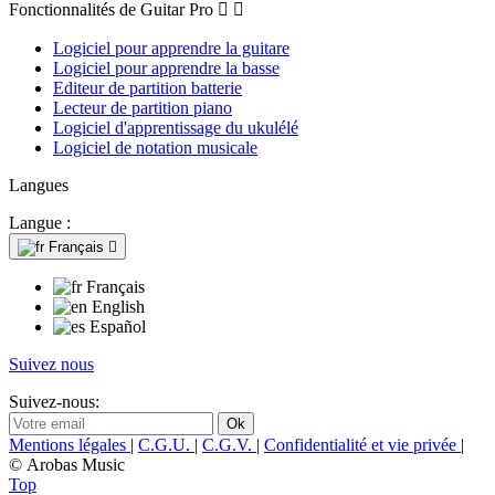
Fonctionnalités de Guitar Pro


Logiciel pour apprendre la guitare
Logiciel pour apprendre la basse
Editeur de partition batterie
Lecteur de partition piano
Logiciel d'apprentissage du ukulélé
Logiciel de notation musicale
Langues
Langue :
Français

Français
English
Español
Suivez nous
Suivez-nous:
Mentions légales
|
C.G.U.
|
C.G.V.
|
Confidentialité et vie privée
|
© Arobas Music
Top