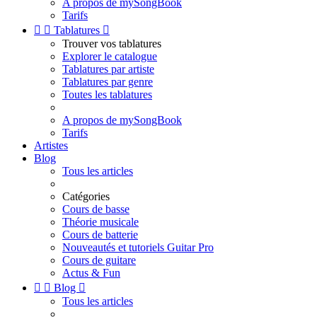
A propos de mySongBook
Tarifs


Tablatures

Trouver vos tablatures
Explorer le catalogue
Tablatures par artiste
Tablatures par genre
Toutes les tablatures
A propos de mySongBook
Tarifs
Artistes
Blog
Tous les articles
Catégories
Cours de basse
Théorie musicale
Cours de batterie
Nouveautés et tutoriels Guitar Pro
Cours de guitare
Actus & Fun


Blog

Tous les articles