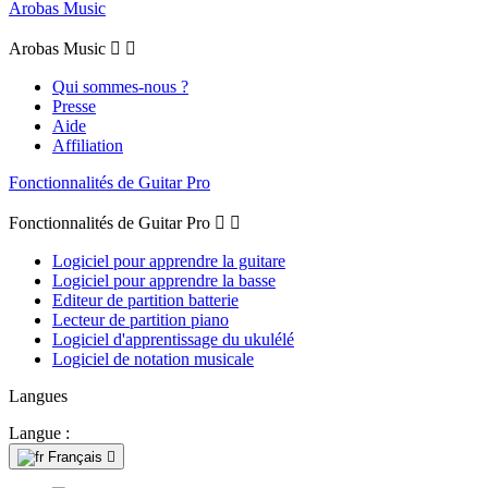
Arobas Music
Arobas Music


Qui sommes-nous ?
Presse
Aide
Affiliation
Fonctionnalités de Guitar Pro
Fonctionnalités de Guitar Pro


Logiciel pour apprendre la guitare
Logiciel pour apprendre la basse
Editeur de partition batterie
Lecteur de partition piano
Logiciel d'apprentissage du ukulélé
Logiciel de notation musicale
Langues
Langue :
Français
