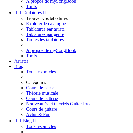
A propos de mySongBook
Tarifs


Tablatures

Trouver vos tablatures
Explorer le catalogue
Tablatures par artiste
Tablatures par genre
Toutes les tablatures
A propos de mySongBook
Tarifs
Artistes
Blog
Tous les articles
Catégories
Cours de basse
Théorie musicale
Cours de batterie
Nouveautés et tutoriels Guitar Pro
Cours de guitare
Actus & Fun


Blog

Tous les articles