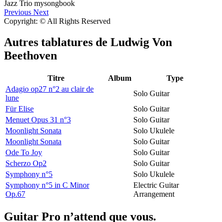
Previous
Next
Copyright: © All Rights Reserved
Autres tablatures de
Ludwig Von
Beethoven
Titre
Album
Type
Adagio op27 n°2 au clair de
Solo Guitar
lune
Für Elise
Solo Guitar
Menuet Opus 31 n°3
Solo Guitar
Moonlight Sonata
Solo Ukulele
Moonlight Sonata
Solo Guitar
Ode To Joy
Solo Guitar
Scherzo Op2
Solo Guitar
Symphony n°5
Solo Ukulele
Symphony n°5 in C Minor
Electric Guitar
Op.67
Arrangement
Guitar Pro n’attend que vous.