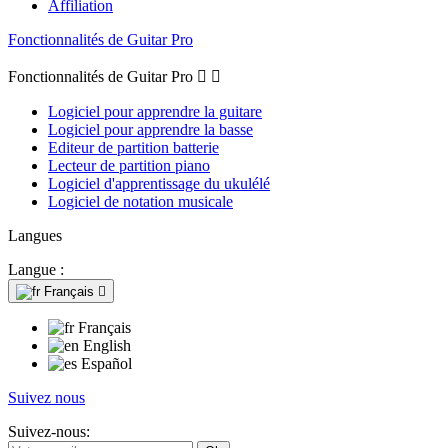
Affiliation
Fonctionnalités de Guitar Pro
Fonctionnalités de Guitar Pro


Logiciel pour apprendre la guitare
Logiciel pour apprendre la basse
Editeur de partition batterie
Lecteur de partition piano
Logiciel d'apprentissage du ukulélé
Logiciel de notation musicale
Langues
Langue :
Français

Français
English
Español
Suivez nous
Suivez-nous: