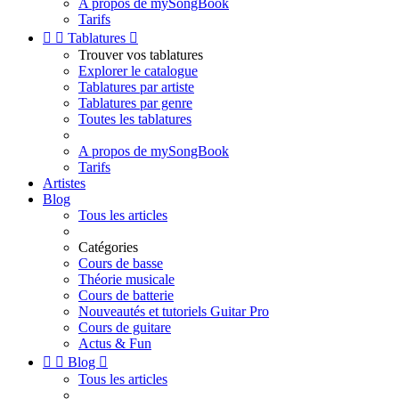
A propos de mySongBook
Tarifs


Tablatures

Trouver vos tablatures
Explorer le catalogue
Tablatures par artiste
Tablatures par genre
Toutes les tablatures
A propos de mySongBook
Tarifs
Artistes
Blog
Tous les articles
Catégories
Cours de basse
Théorie musicale
Cours de batterie
Nouveautés et tutoriels Guitar Pro
Cours de guitare
Actus & Fun


Blog

Tous les articles