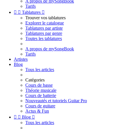
A propos de mySongBook
Tarifs


Tablatures

Trouver vos tablatures
Explorer le catalogue
Tablatures par artiste
Tablatures par genre
Toutes les tablatures
A propos de mySongBook
Tarifs
Artistes
Blog
Tous les articles
Catégories
Cours de basse
Théorie musicale
Cours de batterie
Nouveautés et tutoriels Guitar Pro
Cours de guitare
Actus & Fun


Blog

Tous les articles