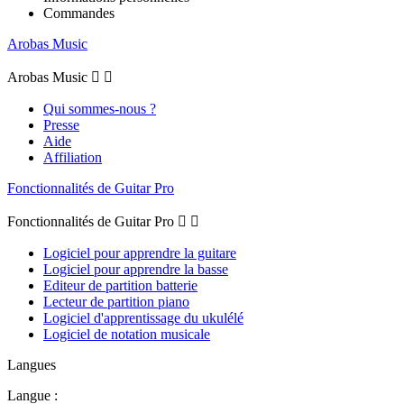
Commandes
Arobas Music
Arobas Music


Qui sommes-nous ?
Presse
Aide
Affiliation
Fonctionnalités de Guitar Pro
Fonctionnalités de Guitar Pro


Logiciel pour apprendre la guitare
Logiciel pour apprendre la basse
Editeur de partition batterie
Lecteur de partition piano
Logiciel d'apprentissage du ukulélé
Logiciel de notation musicale
Langues
Langue :