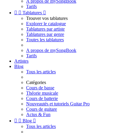
A propos de mySongBook
Tarifs


Tablatures

Trouver vos tablatures
Explorer le catalogue
Tablatures par artiste
Tablatures par genre
Toutes les tablatures
A propos de mySongBook
Tarifs
Artistes
Blog
Tous les articles
Catégories
Cours de basse
Théorie musicale
Cours de batterie
Nouveautés et tutoriels Guitar Pro
Cours de guitare
Actus & Fun


Blog

Tous les articles