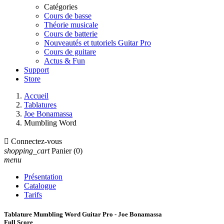
Catégories
Cours de basse
Théorie musicale
Cours de batterie
Nouveautés et tutoriels Guitar Pro
Cours de guitare
Actus & Fun
Support
Store
Accueil
Tablatures
Joe Bonamassa
Mumbling Word

Connectez-vous
shopping_cart
Panier
(0)
menu
Présentation
Catalogue
Tarifs
Tablature Mumbling Word Guitar Pro - Joe Bonamassa
Full Score