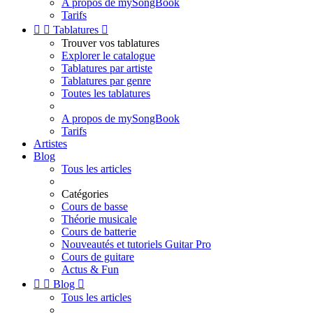
A propos de mySongBook
Tarifs


Tablatures

Trouver vos tablatures
Explorer le catalogue
Tablatures par artiste
Tablatures par genre
Toutes les tablatures
A propos de mySongBook
Tarifs
Artistes
Blog
Tous les articles
Catégories
Cours de basse
Théorie musicale
Cours de batterie
Nouveautés et tutoriels Guitar Pro
Cours de guitare
Actus & Fun


Blog

Tous les articles