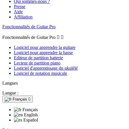
Qui sommes-nous ?
Presse
Aide
Affiliation
Fonctionnalités de Guitar Pro
Fonctionnalités de Guitar Pro


Logiciel pour apprendre la guitare
Logiciel pour apprendre la basse
Editeur de partition batterie
Lecteur de partition piano
Logiciel d'apprentissage du ukulélé
Logiciel de notation musicale
Langues
Langue :
Français

Français
English
Español