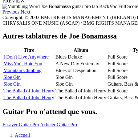
PREVIEW
Previous
Next
Copyright: © 2003 BMG RIGHTS MANAGEMENT (IRELAND) LT
CHRYSALIS ONE MUSIC (ASCAP) / BMG RIGHTS MANAGEMENT
Autres tablatures de
Joe Bonamassa
Titre
Album
Ty
I Don't Live Anywhere
Blues Deluxe
Full Score
Miss You, Hate You
A New Day Yesterday
Full Score
Mountain Climbing
Blues of Desperation
Full Score
Sloe Gin
Sloe Gin
Full Score
Sloe Gin
Sloe Gin
Guitars, Bass 
The Ballad of John Henry
The Ballad of John Henry
Full Score
The Ballad of John Henry
The Ballad of John Henry
Guitars, Bass 
Guitar Pro n’attend que vous.
Essayer Guitar Pro
Acheter Guitar Pro
Accueil