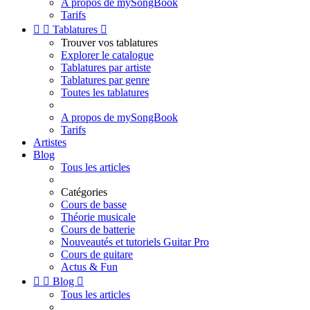
A propos de mySongBook
Tarifs


Tablatures

Trouver vos tablatures
Explorer le catalogue
Tablatures par artiste
Tablatures par genre
Toutes les tablatures
A propos de mySongBook
Tarifs
Artistes
Blog
Tous les articles
Catégories
Cours de basse
Théorie musicale
Cours de batterie
Nouveautés et tutoriels Guitar Pro
Cours de guitare
Actus & Fun


Blog

Tous les articles