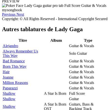
PREVIEW
Previous
Next
Copyright: © All Rights Reserved - International Copyright Secured
Autres tablatures de
Lady Gaga
Titre
Album
Type
Alejandro
Guitar & Vocals
Always Remember Us
Solo Guitar
This Way
Bad Romance
Guitar & Vocals
Born This Way
Guitar & Vocals
Hair
Guitar & Vocals
Joanne
Guitar & Vocals
Million Reasons
Guitar & Vocals
Paparazzi
Guitar & Vocals
Shallow
A Star Is Born
Full Score
Shallow
Guitar
A Star Is Born
Guitars, Bass &
Shallow
OST
Backing Track