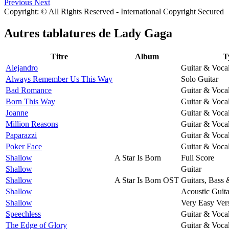
Previous
Next
Copyright: © All Rights Reserved - International Copyright Secured
Autres tablatures de
Lady Gaga
Titre
Album
T
Alejandro
Guitar & Voca
Always Remember Us This Way
Solo Guitar
Bad Romance
Guitar & Voca
Born This Way
Guitar & Voca
Joanne
Guitar & Voca
Million Reasons
Guitar & Voca
Paparazzi
Guitar & Voca
Poker Face
Guitar & Voca
Shallow
A Star Is Born
Full Score
Shallow
Guitar
Shallow
A Star Is Born OST
Guitars, Bass
Shallow
Acoustic Guita
Shallow
Very Easy Ver
Speechless
Guitar & Voca
The Edge of Glory
Guitar & Voca