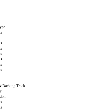
ype
ls
ls
ls
ls
ls
ls
ls
 & Backing Track
r
sion
ls
ls