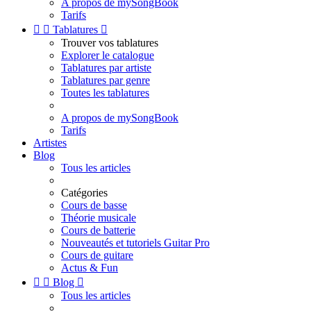
A propos de mySongBook
Tarifs


Tablatures

Trouver vos tablatures
Explorer le catalogue
Tablatures par artiste
Tablatures par genre
Toutes les tablatures
A propos de mySongBook
Tarifs
Artistes
Blog
Tous les articles
Catégories
Cours de basse
Théorie musicale
Cours de batterie
Nouveautés et tutoriels Guitar Pro
Cours de guitare
Actus & Fun


Blog

Tous les articles