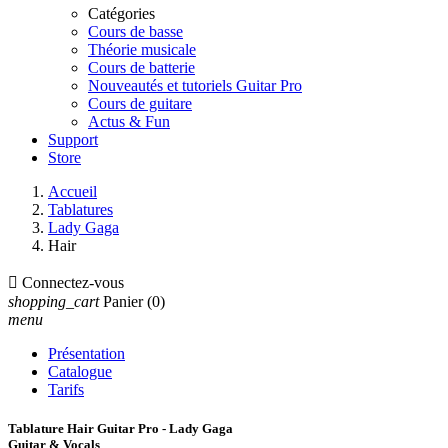
Catégories
Cours de basse
Théorie musicale
Cours de batterie
Nouveautés et tutoriels Guitar Pro
Cours de guitare
Actus & Fun
Support
Store
Accueil
Tablatures
Lady Gaga
Hair

Connectez-vous
shopping_cart
Panier
(0)
menu
Présentation
Catalogue
Tarifs
Tablature Hair Guitar Pro - Lady Gaga
Guitar & Vocals