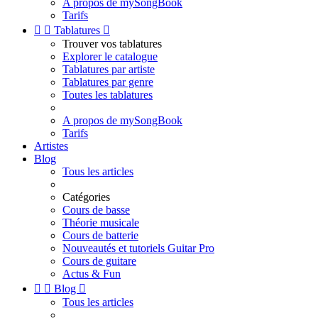
A propos de mySongBook
Tarifs


Tablatures

Trouver vos tablatures
Explorer le catalogue
Tablatures par artiste
Tablatures par genre
Toutes les tablatures
A propos de mySongBook
Tarifs
Artistes
Blog
Tous les articles
Catégories
Cours de basse
Théorie musicale
Cours de batterie
Nouveautés et tutoriels Guitar Pro
Cours de guitare
Actus & Fun


Blog

Tous les articles