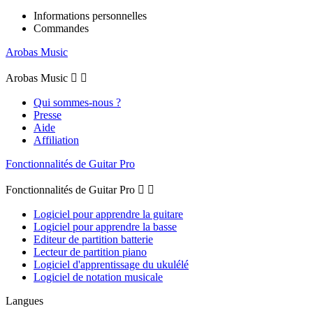
Informations personnelles
Commandes
Arobas Music
Arobas Music


Qui sommes-nous ?
Presse
Aide
Affiliation
Fonctionnalités de Guitar Pro
Fonctionnalités de Guitar Pro


Logiciel pour apprendre la guitare
Logiciel pour apprendre la basse
Editeur de partition batterie
Lecteur de partition piano
Logiciel d'apprentissage du ukulélé
Logiciel de notation musicale
Langues