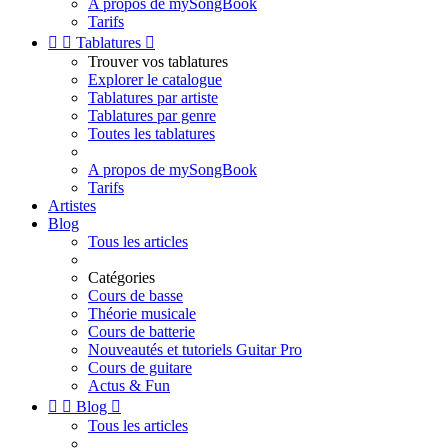
A propos de mySongBook
Tarifs


Tablatures

Trouver vos tablatures
Explorer le catalogue
Tablatures par artiste
Tablatures par genre
Toutes les tablatures
A propos de mySongBook
Tarifs
Artistes
Blog
Tous les articles
Catégories
Cours de basse
Théorie musicale
Cours de batterie
Nouveautés et tutoriels Guitar Pro
Cours de guitare
Actus & Fun


Blog

Tous les articles