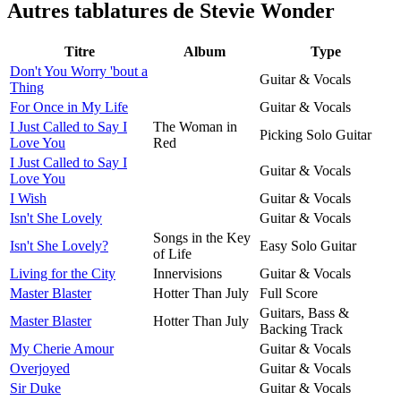
Autres tablatures de
Stevie Wonder
Titre
Album
Type
Don't You Worry 'bout a
Guitar & Vocals
Thing
For Once in My Life
Guitar & Vocals
I Just Called to Say I
The Woman in
Picking Solo Guitar
Love You
Red
I Just Called to Say I
Guitar & Vocals
Love You
I Wish
Guitar & Vocals
Isn't She Lovely
Guitar & Vocals
Songs in the Key
Isn't She Lovely?
Easy Solo Guitar
of Life
Living for the City
Innervisions
Guitar & Vocals
Master Blaster
Hotter Than July
Full Score
Guitars, Bass &
Master Blaster
Hotter Than July
Backing Track
My Cherie Amour
Guitar & Vocals
Overjoyed
Guitar & Vocals
Sir Duke
Guitar & Vocals