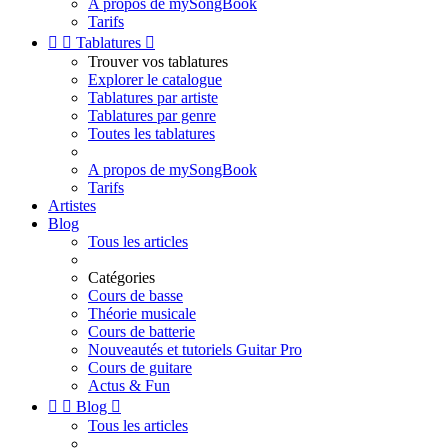
A propos de mySongBook
Tarifs


Tablatures

Trouver vos tablatures
Explorer le catalogue
Tablatures par artiste
Tablatures par genre
Toutes les tablatures
A propos de mySongBook
Tarifs
Artistes
Blog
Tous les articles
Catégories
Cours de basse
Théorie musicale
Cours de batterie
Nouveautés et tutoriels Guitar Pro
Cours de guitare
Actus & Fun


Blog

Tous les articles