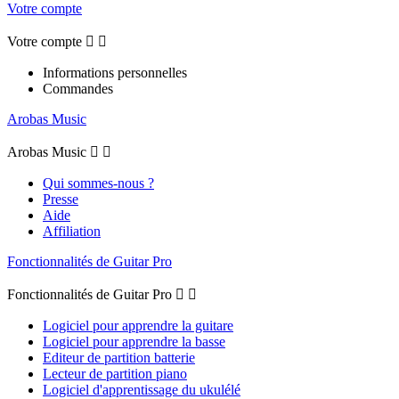
Votre compte
Votre compte


Informations personnelles
Commandes
Arobas Music
Arobas Music


Qui sommes-nous ?
Presse
Aide
Affiliation
Fonctionnalités de Guitar Pro
Fonctionnalités de Guitar Pro


Logiciel pour apprendre la guitare
Logiciel pour apprendre la basse
Editeur de partition batterie
Lecteur de partition piano
Logiciel d'apprentissage du ukulélé