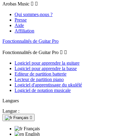
Arobas Music


Qui sommes-nous ?
Presse
Aide
Affiliation
Fonctionnalités de Guitar Pro
Fonctionnalités de Guitar Pro


Logiciel pour apprendre la guitare
Logiciel pour apprendre la basse
Editeur de partition batterie
Lecteur de partition piano
Logiciel d'apprentissage du ukulélé
Logiciel de notation musicale
Langues
Langue :
Français

Français
English