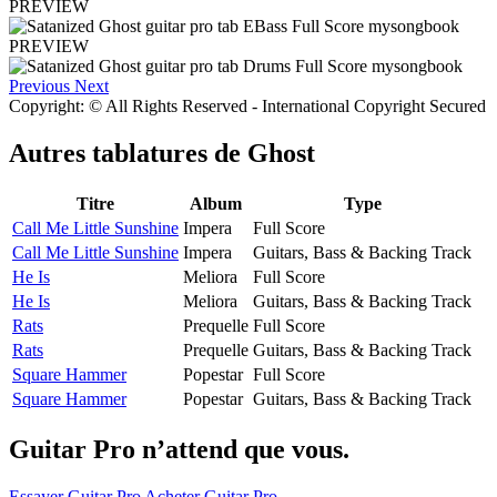
PREVIEW
PREVIEW
Previous
Next
Copyright: © All Rights Reserved - International Copyright Secured
Autres tablatures de
Ghost
Titre
Album
Type
Call Me Little Sunshine
Impera
Full Score
Call Me Little Sunshine
Impera
Guitars, Bass & Backing Track
He Is
Meliora
Full Score
He Is
Meliora
Guitars, Bass & Backing Track
Rats
Prequelle
Full Score
Rats
Prequelle
Guitars, Bass & Backing Track
Square Hammer
Popestar
Full Score
Square Hammer
Popestar
Guitars, Bass & Backing Track
Guitar Pro n’attend que vous.
Essayer Guitar Pro
Acheter Guitar Pro