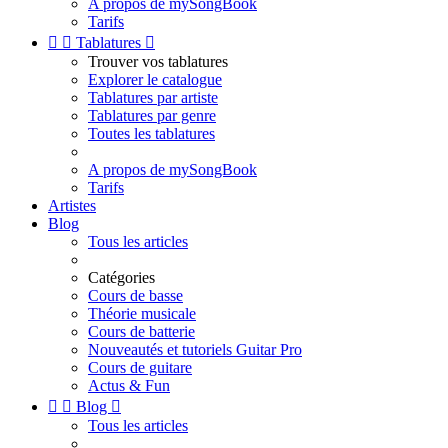
A propos de mySongBook
Tarifs


Tablatures

Trouver vos tablatures
Explorer le catalogue
Tablatures par artiste
Tablatures par genre
Toutes les tablatures
A propos de mySongBook
Tarifs
Artistes
Blog
Tous les articles
Catégories
Cours de basse
Théorie musicale
Cours de batterie
Nouveautés et tutoriels Guitar Pro
Cours de guitare
Actus & Fun


Blog

Tous les articles