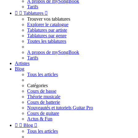
A propos de mySongBook
Tarifs


Tablatures

Trouver vos tablatures
Explorer le catalogue
Tablatures par artiste
Tablatures par genre
Toutes les tablatures
A propos de mySongBook
Tarifs
Artistes
Blog
Tous les articles
Catégories
Cours de basse
Théorie musicale
Cours de batterie
Nouveautés et tutoriels Guitar Pro
Cours de guitare
Actus & Fun


Blog

Tous les articles