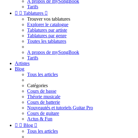
A propos de mySongBook
Tarifs


Tablatures

Trouver vos tablatures
Explorer le catalogue
Tablatures par artiste
Tablatures par genre
Toutes les tablatures
A propos de mySongBook
Tarifs
Artistes
Blog
Tous les articles
Catégories
Cours de basse
Théorie musicale
Cours de batterie
Nouveautés et tutoriels Guitar Pro
Cours de guitare
Actus & Fun


Blog

Tous les articles