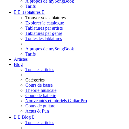
A propos de mySongBook
Tarifs


Tablatures

Trouver vos tablatures
Explorer le catalogue
Tablatures par artiste
Tablatures par genre
Toutes les tablatures
A propos de mySongBook
Tarifs
Artistes
Blog
Tous les articles
Catégories
Cours de basse
Théorie musicale
Cours de batterie
Nouveautés et tutoriels Guitar Pro
Cours de guitare
Actus & Fun


Blog

Tous les articles