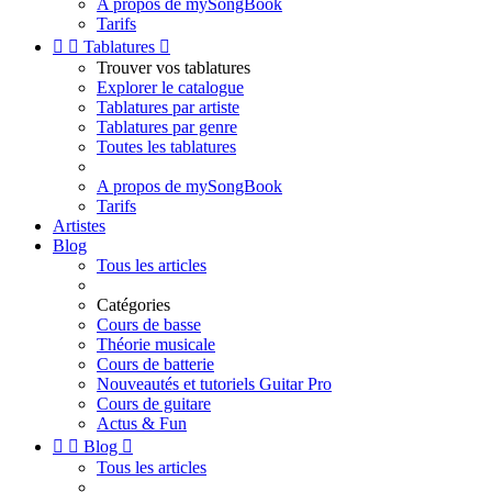
A propos de mySongBook
Tarifs


Tablatures

Trouver vos tablatures
Explorer le catalogue
Tablatures par artiste
Tablatures par genre
Toutes les tablatures
A propos de mySongBook
Tarifs
Artistes
Blog
Tous les articles
Catégories
Cours de basse
Théorie musicale
Cours de batterie
Nouveautés et tutoriels Guitar Pro
Cours de guitare
Actus & Fun


Blog

Tous les articles