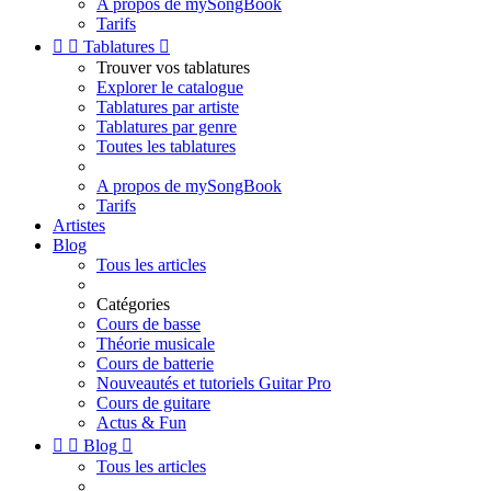
A propos de mySongBook
Tarifs


Tablatures

Trouver vos tablatures
Explorer le catalogue
Tablatures par artiste
Tablatures par genre
Toutes les tablatures
A propos de mySongBook
Tarifs
Artistes
Blog
Tous les articles
Catégories
Cours de basse
Théorie musicale
Cours de batterie
Nouveautés et tutoriels Guitar Pro
Cours de guitare
Actus & Fun


Blog

Tous les articles