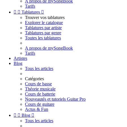
A propos de mySongBook
Tarifs


Tablatures

Trouver vos tablatures
Explorer le catalogue
Tablatures par artiste
Tablatures par genre
Toutes les tablatures
A propos de mySongBook
Tarifs
Artistes
Blog
Tous les articles
Catégories
Cours de basse
Théorie musicale
Cours de batterie
Nouveautés et tutoriels Guitar Pro
Cours de guitare
Actus & Fun


Blog

Tous les articles