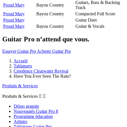
Guitars, Bass & Backing
Proud Mary
Bayou Country
Track
Proud Mary
Bayou Country
Compacted Full Score
Proud Mary
Guitar Duet
Proud Mary
Bayou Country
Guitar & Vocals
Guitar Pro n’attend que vous.
Essayer Guitar Pro
Acheter Guitar Pro
Accueil
Tablatures
Creedence Clearwater Revival
Have You Ever Seen The Rain?
Produits & Services
Produits & Services


Démo gratuite
Nouveautés Guitar Pro 8
Programme éducation
Artistes
Tablatures Guitar Pro