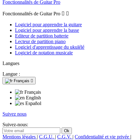
Fonctionnalités de Guitar Pro
Fonctionnalités de Guitar Pro


Logiciel pour apprendre la guitare
Logiciel pour apprendre la basse
Editeur de partition batterie
Lecteur de partition piano
Logiciel d'apprentissage du ukulélé
Logiciel de notation musicale
Langues
Langue :
Français

Français
English
Español
Suivez nous
Suivez-nous:
Mentions légales
|
C.G.U.
|
C.G.V.
|
Confidentialité et vie privée
|