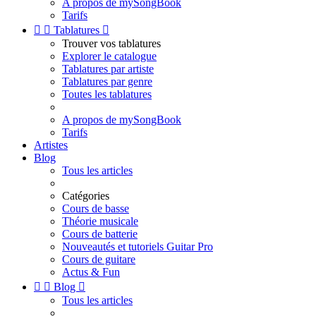
A propos de mySongBook
Tarifs


Tablatures

Trouver vos tablatures
Explorer le catalogue
Tablatures par artiste
Tablatures par genre
Toutes les tablatures
A propos de mySongBook
Tarifs
Artistes
Blog
Tous les articles
Catégories
Cours de basse
Théorie musicale
Cours de batterie
Nouveautés et tutoriels Guitar Pro
Cours de guitare
Actus & Fun


Blog

Tous les articles