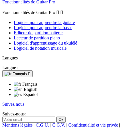
Fonctionnalités de Guitar Pro
Fonctionnalités de Guitar Pro


Logiciel pour apprendre la guitare
Logiciel pour apprendre la basse
Editeur de partition batterie
Lecteur de partition piano
Logiciel d'apprentissage du ukulélé
Logiciel de notation musicale
Langues
Langue :
Français

Français
English
Español
Suivez nous
Suivez-nous:
Mentions légales
|
C.G.U.
|
C.G.V.
|
Confidentialité et vie privée
|