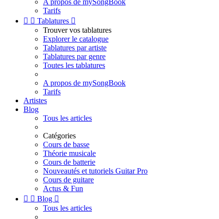
A propos de mySongBook
Tarifs


Tablatures

Trouver vos tablatures
Explorer le catalogue
Tablatures par artiste
Tablatures par genre
Toutes les tablatures
A propos de mySongBook
Tarifs
Artistes
Blog
Tous les articles
Catégories
Cours de basse
Théorie musicale
Cours de batterie
Nouveautés et tutoriels Guitar Pro
Cours de guitare
Actus & Fun


Blog

Tous les articles