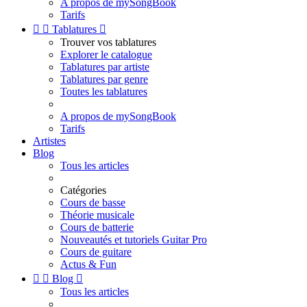
A propos de mySongBook
Tarifs


Tablatures

Trouver vos tablatures
Explorer le catalogue
Tablatures par artiste
Tablatures par genre
Toutes les tablatures
A propos de mySongBook
Tarifs
Artistes
Blog
Tous les articles
Catégories
Cours de basse
Théorie musicale
Cours de batterie
Nouveautés et tutoriels Guitar Pro
Cours de guitare
Actus & Fun


Blog

Tous les articles