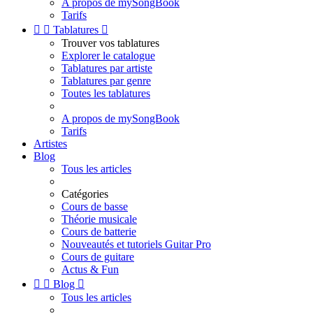
A propos de mySongBook
Tarifs


Tablatures

Trouver vos tablatures
Explorer le catalogue
Tablatures par artiste
Tablatures par genre
Toutes les tablatures
A propos de mySongBook
Tarifs
Artistes
Blog
Tous les articles
Catégories
Cours de basse
Théorie musicale
Cours de batterie
Nouveautés et tutoriels Guitar Pro
Cours de guitare
Actus & Fun


Blog

Tous les articles