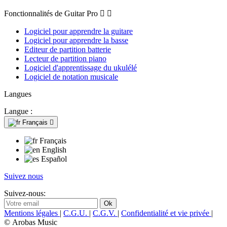
Fonctionnalités de Guitar Pro


Logiciel pour apprendre la guitare
Logiciel pour apprendre la basse
Editeur de partition batterie
Lecteur de partition piano
Logiciel d'apprentissage du ukulélé
Logiciel de notation musicale
Langues
Langue :
Français

Français
English
Español
Suivez nous
Suivez-nous:
Mentions légales
|
C.G.U.
|
C.G.V.
|
Confidentialité et vie privée
|
© Arobas Music