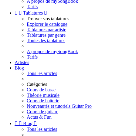
A propos de mySongBook
Tarifs


Tablatures

Trouver vos tablatures
Explorer le catalogue
Tablatures par artiste
Tablatures par genre
Toutes les tablatures
A propos de mySongBook
Tarifs
Artistes
Blog
Tous les articles
Catégories
Cours de basse
Théorie musicale
Cours de batterie
Nouveautés et tutoriels Guitar Pro
Cours de guitare
Actus & Fun


Blog

Tous les articles