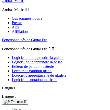
Arobas Music
Arobas Music


Qui sommes-nous ?
Presse
Aide
Affiliation
Fonctionnalités de Guitar Pro
Fonctionnalités de Guitar Pro


Logiciel pour apprendre la guitare
Logiciel pour apprendre la basse
Editeur de partition batterie
Lecteur de partition piano
Logiciel d'apprentissage du ukulélé
Logiciel de notation musicale
Langues
Langue :
Français
