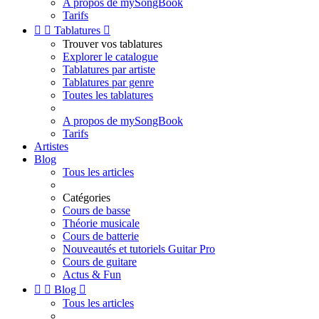
A propos de mySongBook
Tarifs


Tablatures

Trouver vos tablatures
Explorer le catalogue
Tablatures par artiste
Tablatures par genre
Toutes les tablatures
A propos de mySongBook
Tarifs
Artistes
Blog
Tous les articles
Catégories
Cours de basse
Théorie musicale
Cours de batterie
Nouveautés et tutoriels Guitar Pro
Cours de guitare
Actus & Fun


Blog

Tous les articles