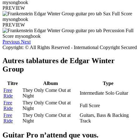
PREVIEW
PREVIEW
Previous
Next
Copyright: © All Rights Reserved - International Copyright Secured
Autres tablatures de
Edgar Winter
Group
Titre
Album
Type
Free
They Only Come Out at
Intermediate Solo Guitar
Ride
Night
Free
They Only Come Out at
Full Score
Ride
Night
Free
They Only Come Out at
Guitars, Bass & Backing
Ride
Night
Track
Guitar Pro n’attend que vous.