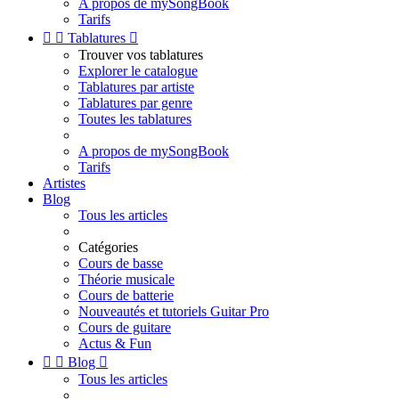
A propos de mySongBook
Tarifs


Tablatures

Trouver vos tablatures
Explorer le catalogue
Tablatures par artiste
Tablatures par genre
Toutes les tablatures
A propos de mySongBook
Tarifs
Artistes
Blog
Tous les articles
Catégories
Cours de basse
Théorie musicale
Cours de batterie
Nouveautés et tutoriels Guitar Pro
Cours de guitare
Actus & Fun


Blog

Tous les articles