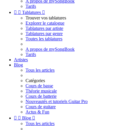
A propos de mySongBook
Tarifs


Tablatures

Trouver vos tablatures
Explorer le catalogue
Tablatures par artiste
Tablatures par genre
Toutes les tablatures
A propos de mySongBook
Tarifs
Artistes
Blog
Tous les articles
Catégories
Cours de basse
Théorie musicale
Cours de batterie
Nouveautés et tutoriels Guitar Pro
Cours de guitare
Actus & Fun


Blog

Tous les articles