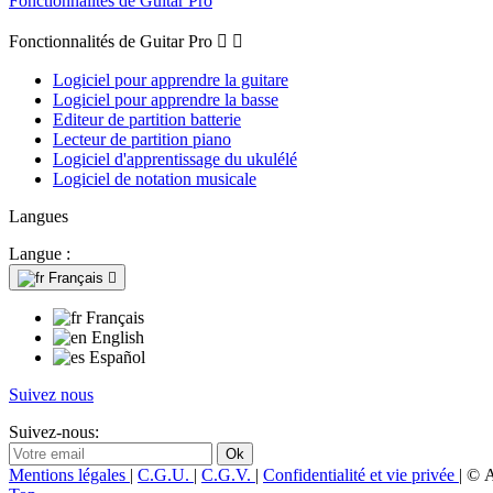
Fonctionnalités de Guitar Pro
Fonctionnalités de Guitar Pro


Logiciel pour apprendre la guitare
Logiciel pour apprendre la basse
Editeur de partition batterie
Lecteur de partition piano
Logiciel d'apprentissage du ukulélé
Logiciel de notation musicale
Langues
Langue :
Français

Français
English
Español
Suivez nous
Suivez-nous:
Mentions légales
|
C.G.U.
|
C.G.V.
|
Confidentialité et vie privée
| © 