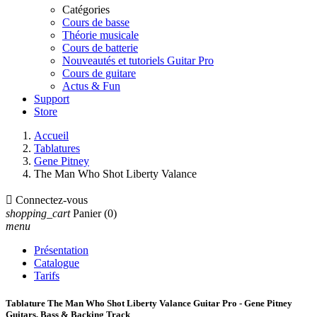
Catégories
Cours de basse
Théorie musicale
Cours de batterie
Nouveautés et tutoriels Guitar Pro
Cours de guitare
Actus & Fun
Support
Store
Accueil
Tablatures
Gene Pitney
The Man Who Shot Liberty Valance

Connectez-vous
shopping_cart
Panier
(0)
menu
Présentation
Catalogue
Tarifs
Tablature The Man Who Shot Liberty Valance Guitar Pro - Gene Pitney
Guitars, Bass & Backing Track