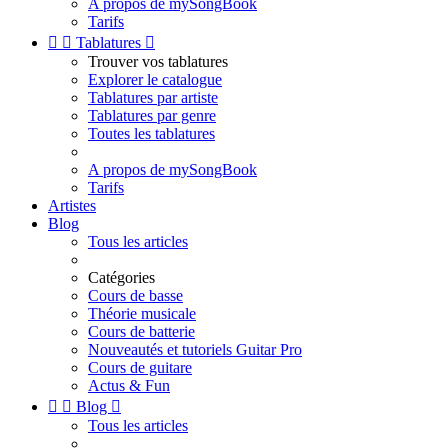
A propos de mySongBook
Tarifs


Tablatures

Trouver vos tablatures
Explorer le catalogue
Tablatures par artiste
Tablatures par genre
Toutes les tablatures
A propos de mySongBook
Tarifs
Artistes
Blog
Tous les articles
Catégories
Cours de basse
Théorie musicale
Cours de batterie
Nouveautés et tutoriels Guitar Pro
Cours de guitare
Actus & Fun


Blog

Tous les articles