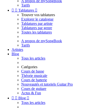
A propos de mySongBook
Tarifs


Tablatures

Trouver vos tablatures
Explorer le catalogue
Tablatures par artiste
Tablatures par genre
Toutes les tablatures
A propos de mySongBook
Tarifs
Artistes
Blog
Tous les articles
Catégories
Cours de basse
Théorie musicale
Cours de batterie
Nouveautés et tutoriels Guitar Pro
Cours de guitare
Actus & Fun


Blog

Tous les articles