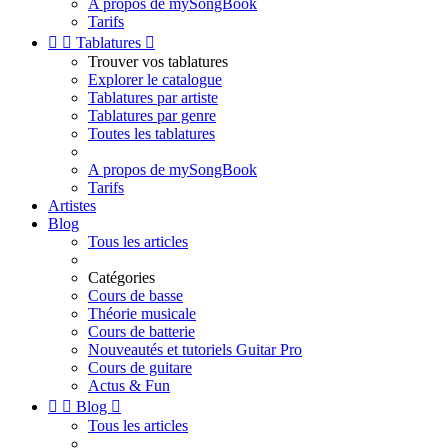
A propos de mySongBook
Tarifs


Tablatures

Trouver vos tablatures
Explorer le catalogue
Tablatures par artiste
Tablatures par genre
Toutes les tablatures
A propos de mySongBook
Tarifs
Artistes
Blog
Tous les articles
Catégories
Cours de basse
Théorie musicale
Cours de batterie
Nouveautés et tutoriels Guitar Pro
Cours de guitare
Actus & Fun


Blog

Tous les articles