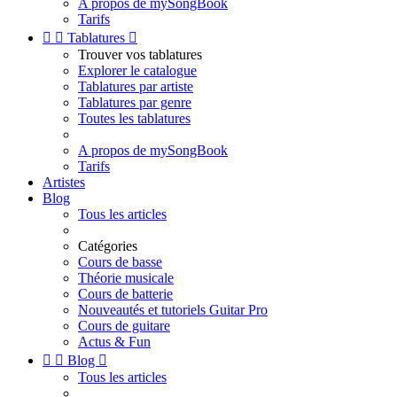
A propos de mySongBook
Tarifs


Tablatures

Trouver vos tablatures
Explorer le catalogue
Tablatures par artiste
Tablatures par genre
Toutes les tablatures
A propos de mySongBook
Tarifs
Artistes
Blog
Tous les articles
Catégories
Cours de basse
Théorie musicale
Cours de batterie
Nouveautés et tutoriels Guitar Pro
Cours de guitare
Actus & Fun


Blog

Tous les articles