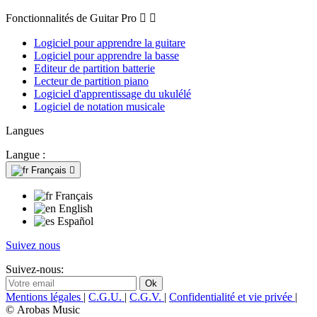
Fonctionnalités de Guitar Pro


Logiciel pour apprendre la guitare
Logiciel pour apprendre la basse
Editeur de partition batterie
Lecteur de partition piano
Logiciel d'apprentissage du ukulélé
Logiciel de notation musicale
Langues
Langue :
Français

Français
English
Español
Suivez nous
Suivez-nous:
Mentions légales
|
C.G.U.
|
C.G.V.
|
Confidentialité et vie privée
|
© Arobas Music