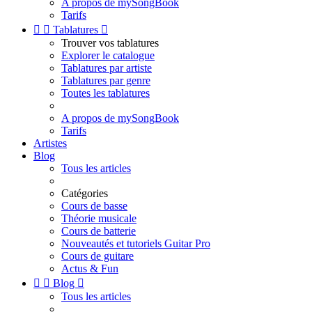
A propos de mySongBook
Tarifs


Tablatures

Trouver vos tablatures
Explorer le catalogue
Tablatures par artiste
Tablatures par genre
Toutes les tablatures
A propos de mySongBook
Tarifs
Artistes
Blog
Tous les articles
Catégories
Cours de basse
Théorie musicale
Cours de batterie
Nouveautés et tutoriels Guitar Pro
Cours de guitare
Actus & Fun


Blog

Tous les articles