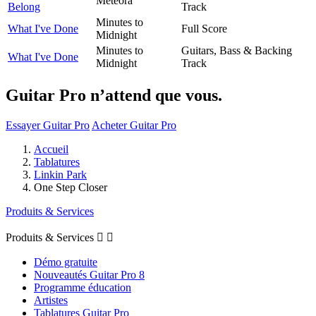
Meteora
Belong
Track
Minutes to
What I've Done
Full Score
Midnight
Minutes to
Guitars, Bass & Backing
What I've Done
Midnight
Track
Guitar Pro n’attend que vous.
Essayer Guitar Pro
Acheter Guitar Pro
Accueil
Tablatures
Linkin Park
One Step Closer
Produits & Services
Produits & Services


Démo gratuite
Nouveautés Guitar Pro 8
Programme éducation
Artistes
Tablatures Guitar Pro