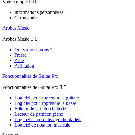
Votre compte


Informations personnelles
Commandes
Arobas Music
Arobas Music


Qui sommes-nous ?
Presse
Aide
Affiliation
Fonctionnalités de Guitar Pro
Fonctionnalités de Guitar Pro


Logiciel pour apprendre la guitare
Logiciel pour apprendre la basse
Editeur de partition batterie
Lecteur de partition piano
Logiciel d'apprentissage du ukulélé
Logiciel de notation musicale