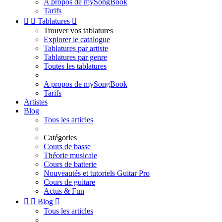
A propos de mySongBook
Tarifs


Tablatures

Trouver vos tablatures
Explorer le catalogue
Tablatures par artiste
Tablatures par genre
Toutes les tablatures
A propos de mySongBook
Tarifs
Artistes
Blog
Tous les articles
Catégories
Cours de basse
Théorie musicale
Cours de batterie
Nouveautés et tutoriels Guitar Pro
Cours de guitare
Actus & Fun


Blog

Tous les articles