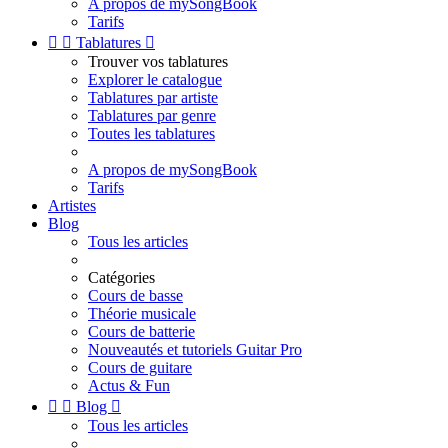
A propos de mySongBook
Tarifs


Tablatures

Trouver vos tablatures
Explorer le catalogue
Tablatures par artiste
Tablatures par genre
Toutes les tablatures
A propos de mySongBook
Tarifs
Artistes
Blog
Tous les articles
Catégories
Cours de basse
Théorie musicale
Cours de batterie
Nouveautés et tutoriels Guitar Pro
Cours de guitare
Actus & Fun


Blog

Tous les articles