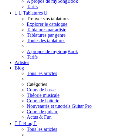
A propos de mySongBook
Tarifs


Tablatures

Trouver vos tablatures
Explorer le catalogue
Tablatures par artiste
Tablatures par genre
Toutes les tablatures
A propos de mySongBook
Tarifs
Artistes
Blog
Tous les articles
Catégories
Cours de basse
Théorie musicale
Cours de batterie
Nouveautés et tutoriels Guitar Pro
Cours de guitare
Actus & Fun


Blog

Tous les articles