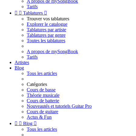
A propos de mySongBook
Tarifs


Tablatures

Trouver vos tablatures
Explorer le catalogue
Tablatures par artiste
Tablatures par genre
Toutes les tablatures
A propos de mySongBook
Tarifs
Artistes
Blog
Tous les articles
Catégories
Cours de basse
Théorie musicale
Cours de batterie
Nouveautés et tutoriels Guitar Pro
Cours de guitare
Actus & Fun


Blog

Tous les articles