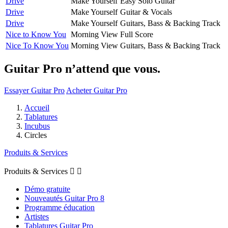
Drive
Make Yourself
Easy Solo Guitar
Drive
Make Yourself
Guitar & Vocals
Drive
Make Yourself
Guitars, Bass & Backing Track
Nice to Know You
Morning View
Full Score
Nice To Know You
Morning View
Guitars, Bass & Backing Track
Guitar Pro n’attend que vous.
Essayer Guitar Pro
Acheter Guitar Pro
Accueil
Tablatures
Incubus
Circles
Produits & Services
Produits & Services


Démo gratuite
Nouveautés Guitar Pro 8
Programme éducation
Artistes
Tablatures Guitar Pro