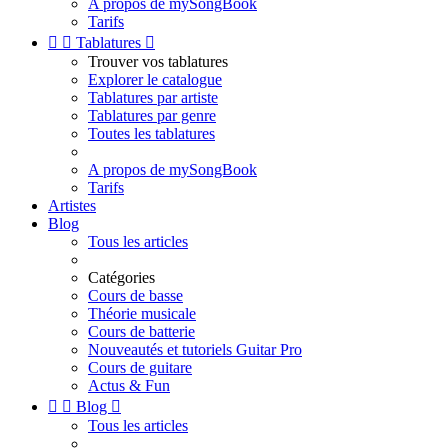
A propos de mySongBook
Tarifs


Tablatures

Trouver vos tablatures
Explorer le catalogue
Tablatures par artiste
Tablatures par genre
Toutes les tablatures
A propos de mySongBook
Tarifs
Artistes
Blog
Tous les articles
Catégories
Cours de basse
Théorie musicale
Cours de batterie
Nouveautés et tutoriels Guitar Pro
Cours de guitare
Actus & Fun


Blog

Tous les articles