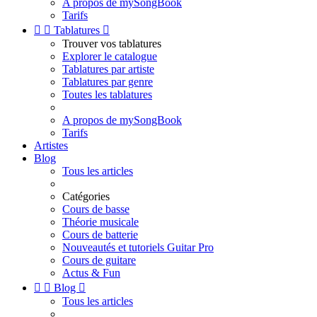
A propos de mySongBook
Tarifs


Tablatures

Trouver vos tablatures
Explorer le catalogue
Tablatures par artiste
Tablatures par genre
Toutes les tablatures
A propos de mySongBook
Tarifs
Artistes
Blog
Tous les articles
Catégories
Cours de basse
Théorie musicale
Cours de batterie
Nouveautés et tutoriels Guitar Pro
Cours de guitare
Actus & Fun


Blog

Tous les articles