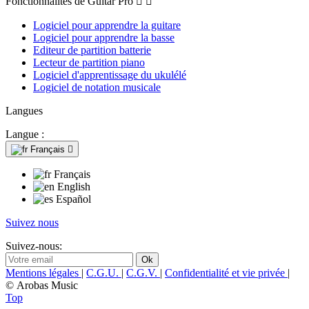
Fonctionnalités de Guitar Pro


Logiciel pour apprendre la guitare
Logiciel pour apprendre la basse
Editeur de partition batterie
Lecteur de partition piano
Logiciel d'apprentissage du ukulélé
Logiciel de notation musicale
Langues
Langue :
Français

Français
English
Español
Suivez nous
Suivez-nous:
Mentions légales
|
C.G.U.
|
C.G.V.
|
Confidentialité et vie privée
|
© Arobas Music
Top