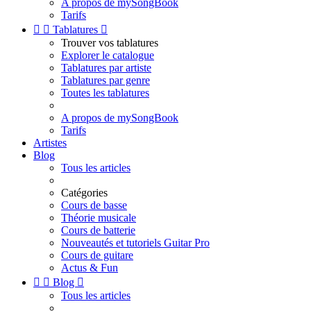
A propos de mySongBook
Tarifs


Tablatures

Trouver vos tablatures
Explorer le catalogue
Tablatures par artiste
Tablatures par genre
Toutes les tablatures
A propos de mySongBook
Tarifs
Artistes
Blog
Tous les articles
Catégories
Cours de basse
Théorie musicale
Cours de batterie
Nouveautés et tutoriels Guitar Pro
Cours de guitare
Actus & Fun


Blog

Tous les articles