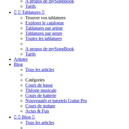
A propos de mySongBook
Tarifs


Tablatures

Trouver vos tablatures
Explorer le catalogue
Tablatures par artiste
Tablatures par genre
Toutes les tablatures
A propos de mySongBook
Tarifs
Artistes
Blog
Tous les articles
Catégories
Cours de basse
Théorie musicale
Cours de batterie
Nouveautés et tutoriels Guitar Pro
Cours de guitare
Actus & Fun


Blog

Tous les articles