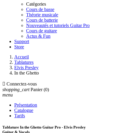
Catégories
Cours de basse
Théorie musicale
Cours de batterie
Nouveautés et tutoriels Guitar Pro
Cours de guitare
Actus & Fun
Support
Store
Accueil
Tablatures
Elvis Presley
In the Ghetto

Connectez-vous
shopping_cart
Panier
(0)
menu
Présentation
Catalogue
Tarifs
Tablature In the Ghetto Guitar Pro - Elvis Presley
Guitar & Vocals