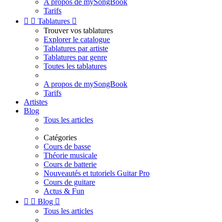
A propos de mySongBook
Tarifs


Tablatures

Trouver vos tablatures
Explorer le catalogue
Tablatures par artiste
Tablatures par genre
Toutes les tablatures
A propos de mySongBook
Tarifs
Artistes
Blog
Tous les articles
Catégories
Cours de basse
Théorie musicale
Cours de batterie
Nouveautés et tutoriels Guitar Pro
Cours de guitare
Actus & Fun


Blog

Tous les articles