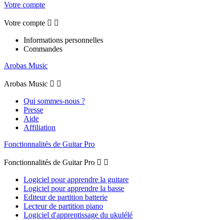
Votre compte
Votre compte


Informations personnelles
Commandes
Arobas Music
Arobas Music


Qui sommes-nous ?
Presse
Aide
Affiliation
Fonctionnalités de Guitar Pro
Fonctionnalités de Guitar Pro


Logiciel pour apprendre la guitare
Logiciel pour apprendre la basse
Editeur de partition batterie
Lecteur de partition piano
Logiciel d'apprentissage du ukulélé