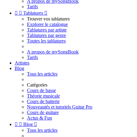
A propos de mySongBook
Tarifs


Tablatures

Trouver vos tablatures
Explorer le catalogue
Tablatures par artiste
Tablatures par genre
Toutes les tablatures
A propos de mySongBook
Tarifs
Artistes
Blog
Tous les articles
Catégories
Cours de basse
Théorie musicale
Cours de batterie
Nouveautés et tutoriels Guitar Pro
Cours de guitare
Actus & Fun


Blog

Tous les articles