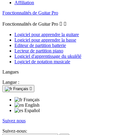
Affiliation
Fonctionnalités de Guitar Pro
Fonctionnalités de Guitar Pro


Logiciel pour apprendre la guitare
Logiciel pour apprendre la basse
Editeur de partition batterie
Lecteur de partition piano
Logiciel d'apprentissage du ukulélé
Logiciel de notation musicale
Langues
Langue :
Français

Français
English
Español
Suivez nous
Suivez-nous: