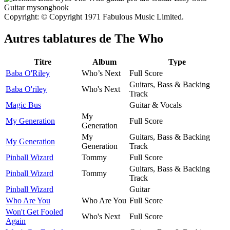
Copyright: © Copyright 1971 Fabulous Music Limited.
Autres tablatures de
The Who
Titre
Album
Type
Baba O'Riley
Who’s Next
Full Score
Guitars, Bass & Backing
Baba O'riley
Who's Next
Track
Magic Bus
Guitar & Vocals
My
My Generation
Full Score
Generation
My
Guitars, Bass & Backing
My Generation
Generation
Track
Pinball Wizard
Tommy
Full Score
Guitars, Bass & Backing
Pinball Wizard
Tommy
Track
Pinball Wizard
Guitar
Who Are You
Who Are You
Full Score
Won't Get Fooled
Who's Next
Full Score
Again