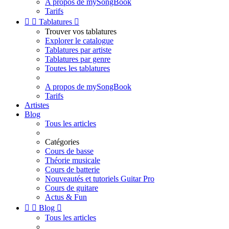
A propos de mySongBook
Tarifs


Tablatures

Trouver vos tablatures
Explorer le catalogue
Tablatures par artiste
Tablatures par genre
Toutes les tablatures
A propos de mySongBook
Tarifs
Artistes
Blog
Tous les articles
Catégories
Cours de basse
Théorie musicale
Cours de batterie
Nouveautés et tutoriels Guitar Pro
Cours de guitare
Actus & Fun


Blog

Tous les articles