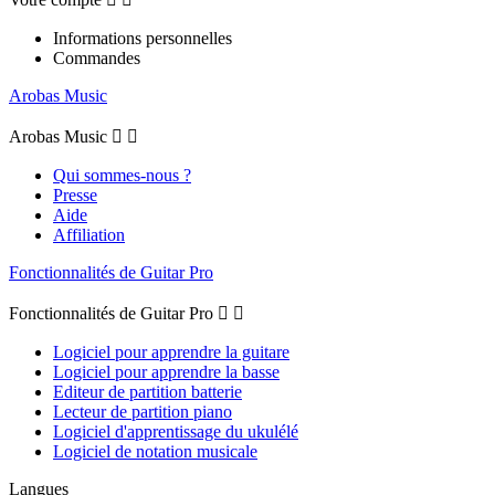
Informations personnelles
Commandes
Arobas Music
Arobas Music


Qui sommes-nous ?
Presse
Aide
Affiliation
Fonctionnalités de Guitar Pro
Fonctionnalités de Guitar Pro


Logiciel pour apprendre la guitare
Logiciel pour apprendre la basse
Editeur de partition batterie
Lecteur de partition piano
Logiciel d'apprentissage du ukulélé
Logiciel de notation musicale
Langues