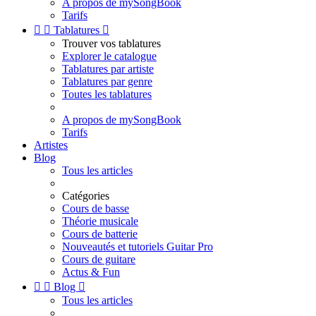
A propos de mySongBook
Tarifs


Tablatures

Trouver vos tablatures
Explorer le catalogue
Tablatures par artiste
Tablatures par genre
Toutes les tablatures
A propos de mySongBook
Tarifs
Artistes
Blog
Tous les articles
Catégories
Cours de basse
Théorie musicale
Cours de batterie
Nouveautés et tutoriels Guitar Pro
Cours de guitare
Actus & Fun


Blog

Tous les articles