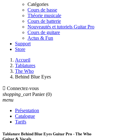
Catégories
Cours de basse
Théorie musicale
Cours de batterie
Nouveautés et tutoriels Guitar Pro
Cours de guitare
Actus & Fun
Support
Store
Accueil
Tablatures
The Who
Behind Blue Eyes

Connectez-vous
shopping_cart
Panier
(0)
menu
Présentation
Catalogue
Tarifs
Tablature Behind Blue Eyes Guitar Pro - The Who
Guitar & Vocals