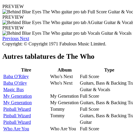
PREVIEW
PREVIEW
PREVIEW
Previous
Next
Copyright: © Copyright 1971 Fabulous Music Limited.
Autres tablatures de
The Who
Titre
Album
Type
Baba O'Riley
Who’s Next
Full Score
Baba O'riley
Who's Next
Guitars, Bass & Backing Tr
Magic Bus
Guitar & Vocals
My Generation
My Generation
Full Score
My Generation
My Generation
Guitars, Bass & Backing Tr
Pinball Wizard
Tommy
Full Score
Pinball Wizard
Tommy
Guitars, Bass & Backing Tr
Pinball Wizard
Guitar
Who Are You
Who Are You
Full Score