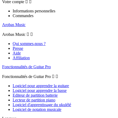
Votre compte


Informations personnelles
Commandes
Arobas Music
Arobas Music


Qui sommes-nous ?
Presse
Aide
Affiliation
Fonctionnalités de Guitar Pro
Fonctionnalités de Guitar Pro


Logiciel pour apprendre la guitare
Logiciel pour apprendre la basse
Editeur de partition batterie
Lecteur de partition piano
Logiciel d'apprentissage du ukulélé
Logiciel de notation musicale