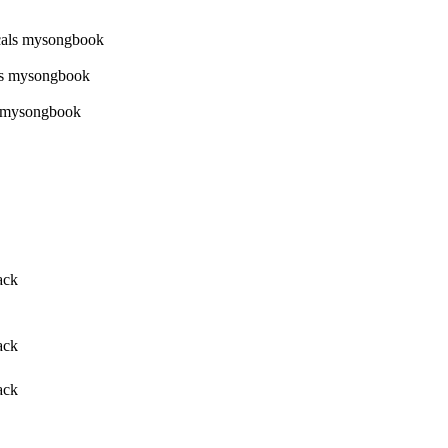
ack
ack
ack