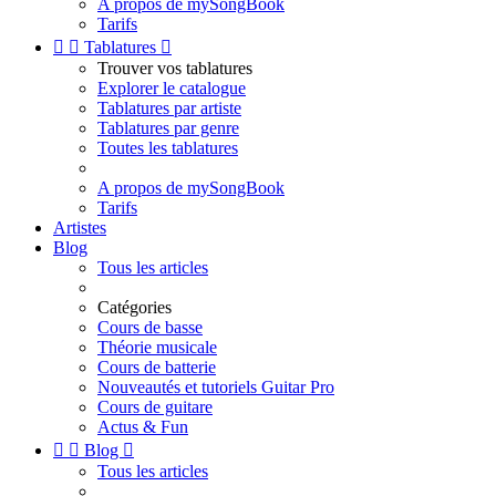
A propos de mySongBook
Tarifs


Tablatures

Trouver vos tablatures
Explorer le catalogue
Tablatures par artiste
Tablatures par genre
Toutes les tablatures
A propos de mySongBook
Tarifs
Artistes
Blog
Tous les articles
Catégories
Cours de basse
Théorie musicale
Cours de batterie
Nouveautés et tutoriels Guitar Pro
Cours de guitare
Actus & Fun


Blog

Tous les articles