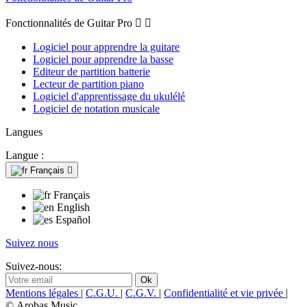
Fonctionnalités de Guitar Pro


Logiciel pour apprendre la guitare
Logiciel pour apprendre la basse
Editeur de partition batterie
Lecteur de partition piano
Logiciel d'apprentissage du ukulélé
Logiciel de notation musicale
Langues
Langue :
Français

Français
English
Español
Suivez nous
Suivez-nous:
Mentions légales
|
C.G.U.
|
C.G.V.
|
Confidentialité et vie privée
|
© Arobas Music