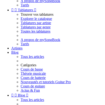
A propos de mySongBook
Tarifs


Tablatures

Trouver vos tablatures
Explorer le catalogue
Tablatures par artiste
Tablatures par genre
Toutes les tablatures
A propos de mySongBook
Tarifs
Artistes
Blog
Tous les articles
Catégories
Cours de basse
Théorie musicale
Cours de batterie
Nouveautés et tutoriels Guitar Pro
Cours de guitare
Actus & Fun


Blog

Tous les articles