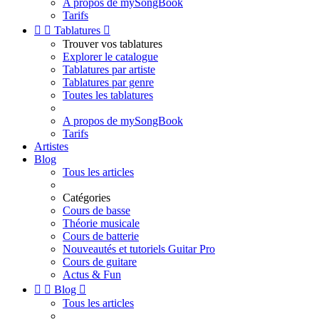
A propos de mySongBook
Tarifs


Tablatures

Trouver vos tablatures
Explorer le catalogue
Tablatures par artiste
Tablatures par genre
Toutes les tablatures
A propos de mySongBook
Tarifs
Artistes
Blog
Tous les articles
Catégories
Cours de basse
Théorie musicale
Cours de batterie
Nouveautés et tutoriels Guitar Pro
Cours de guitare
Actus & Fun


Blog

Tous les articles