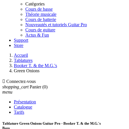
Catégories
Cours de basse
Théorie musicale
Cours de batterie
Nouveautés et tutoriels Guitar Pro
Cours de guitare
Actus & Fun
Support
Store
Accueil
Tablatures
Booker T. & the M.G.'s
Green Onions

Connectez-vous
shopping_cart
Panier
(0)
menu
Présentation
Catalogue
Tarifs
Tablature Green Onions Guitar Pro - Booker T. & the M.G.'s
Bass