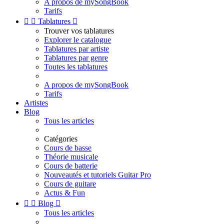
A propos de mySongBook
Tarifs


Tablatures

Trouver vos tablatures
Explorer le catalogue
Tablatures par artiste
Tablatures par genre
Toutes les tablatures
A propos de mySongBook
Tarifs
Artistes
Blog
Tous les articles
Catégories
Cours de basse
Théorie musicale
Cours de batterie
Nouveautés et tutoriels Guitar Pro
Cours de guitare
Actus & Fun


Blog

Tous les articles